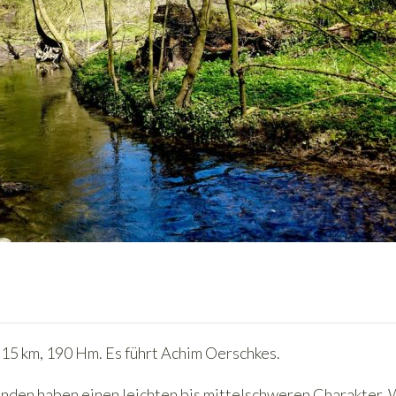
15 km, 190 Hm. Es führt Achim Oerschkes.
nden haben einen leichten bis mittelschweren Charakter. 