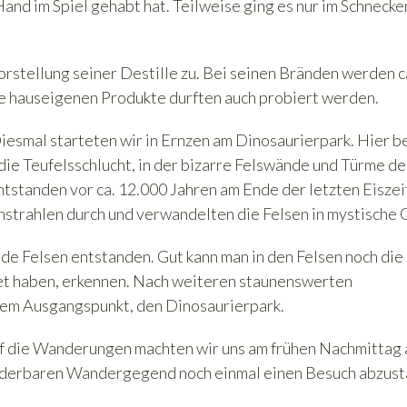
e Hand im Spiel gehabt hat. Teilweise ging es nur im Schnec
rstellung seiner Destille zu. Bei seinen Bränden werden c
Die hauseigenen Produkte durften auch probiert werden.
esmal starteten wir in Ernzen am Dinosaurierpark. Hier b
die Teufelsschlucht, in der bizarre Felswände und Türme de
standen vor ca. 12.000 Jahren am Ende der letzten Eiszei
strahlen durch und verwandelten die Felsen in mystische 
nde Felsen entstanden. Gut kann man in den Felsen noch die
ldet haben, erkennen. Nach weiteren staunenswerten
rem Ausgangspunkt, den Dinosaurierpark.
f die Wanderungen machten wir uns am frühen Nachmittag 
underbaren Wandergegend noch einmal einen Besuch abzust