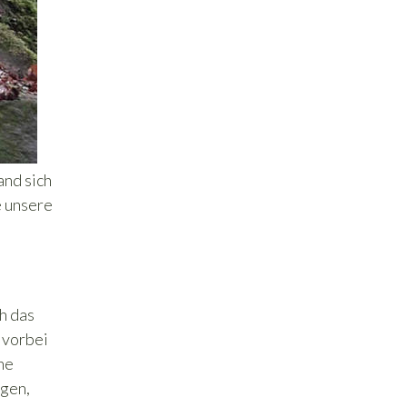
and sich
e unsere
h das
 vorbei
he
egen,