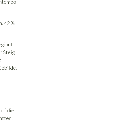
kentempo
a. 42 %
eginnt
n Steig
t.
Gebilde.
auf die
atten.