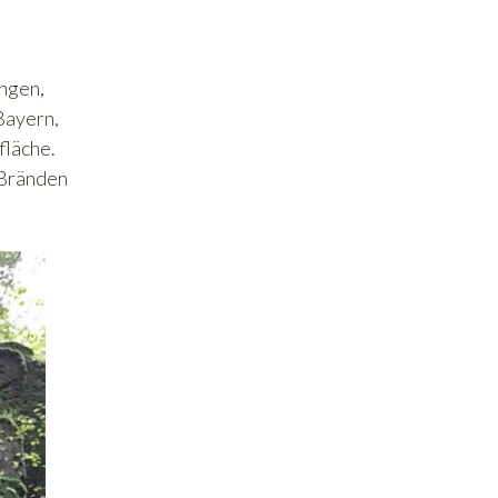
engen,
Bayern,
fläche.
 Bränden