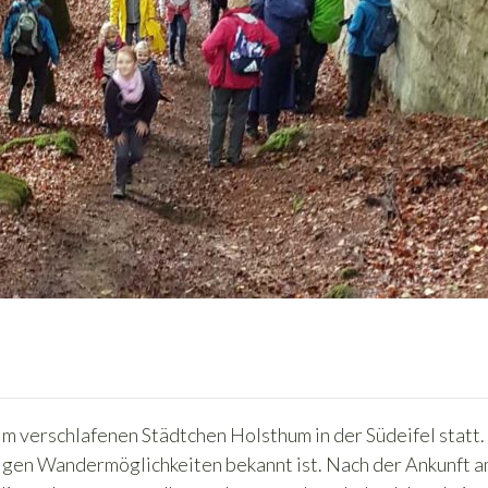
 verschlafenen Städtchen Holsthum in der Südeifel statt.
ltigen Wandermöglichkeiten bekannt ist. Nach der Ankunft a